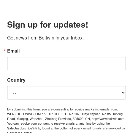
Sign up for updates!
Get news from Beltwin in your inbox.
Email
Country
By submitting this form, you are consenting to receive marketing emails from:
WENZHOU WINCO IMP & EXP CO., LTD, No.107 Huayi Yayuan, No.85 Huifeng
Road, Yueqing, Wenzhou, Zhejiang Province, 325600, CN, http://www.beltwin.com.
You can revoke your consent to receive emails at any time by using the
SafeUnsubscribe® link, found at the bottom of every email.
Emails are serviced by
Constant Contact.