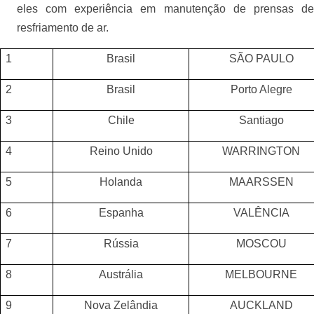
eles com experiência em manutenção de prensas de
resfriamento de ar.
1
Brasil
SÃO PAULO
2
Brasil
Porto Alegre
3
Chile
Santiago
4
Reino Unido
WARRINGTON
5
Holanda
MAARSSEN
6
Espanha
VALÊNCIA
7
Rússia
MOSCOU
8
Austrália
MELBOURNE
9
Nova Zelândia
AUCKLAND