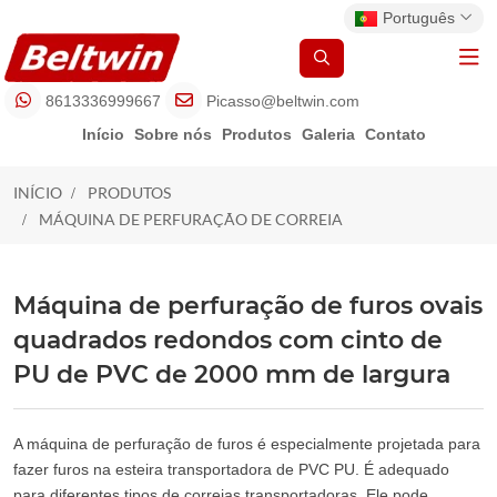
Português
8613336999667
Picasso@beltwin.com
Início
Sobre nós
Produtos
Galeria
Contato
INÍCIO
PRODUTOS
MÁQUINA DE PERFURAÇÃO DE CORREIA
MÁQUINA DE PERFURAÇÃO DE
CORREIA
Máquina de perfuração de furos ovais
quadrados redondos com cinto de
PU de PVC de 2000 mm de largura
A máquina de perfuração de furos é especialmente projetada para
fazer furos na esteira transportadora de PVC PU. É adequado
para diferentes tipos de correias transportadoras. Ele pode